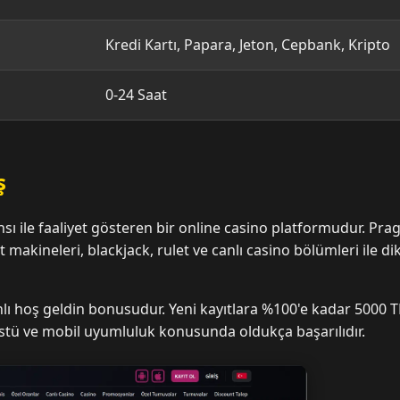
Kredi Kartı, Papara, Jeton, Cepbank, Kripto
0-24 Saat
ş
sı ile faaliyet gösteren bir online casino platformudur. Pra
t makineleri, blackjack, rulet ve canlı casino bölümleri ile d
nlı hoş geldin bonusudur. Yeni kayıtlara %100'e kadar 5000 
üstü ve mobil uyumluluk konusunda oldukça başarılıdır.