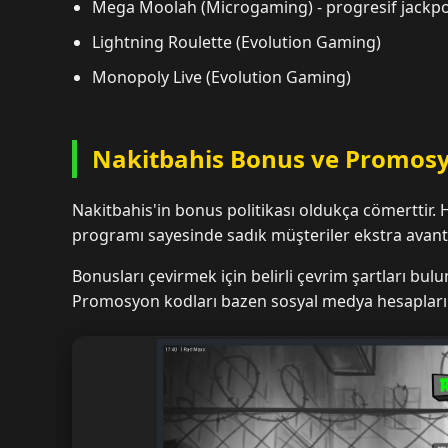
Mega Moolah (Microgaming) - progresif jackp
Lightning Roulette (Evolution Gaming)
Monopoly Live (Evolution Gaming)
Nakitbahis Bonus ve Promos
Nakitbahis'in bonus politikası oldukça cömerttir. 
programı sayesinde sadık müşteriler ekstra avanta
Bonusları çevirmek için belirli çevrim şartları bul
Promosyon kodları bazen sosyal medya hesapların