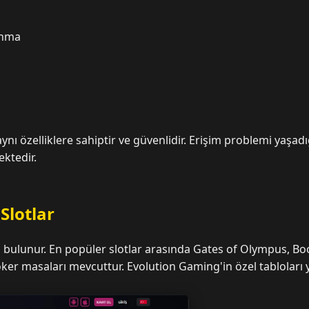
anma
aynı özelliklere sahiptir ve güvenlidir. Erişim problemi yaşad
ektedir.
Slotlar
ı bulunur. En popüler slotlar arasında Gates of Olympus, Boo
ker masaları mevcuttur. Evolution Gaming'in özel tabloları y