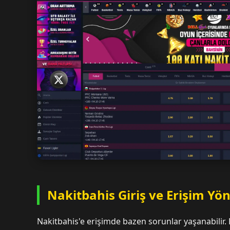
Nakitbahis Giriş ve Erişim Yö
Nakitbahis'e erişimde bazen sorunlar yaşanabilir. B