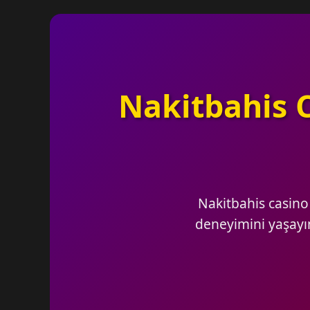
Nakitbahis C
Nakitbahis casino 
deneyimini yaşayı