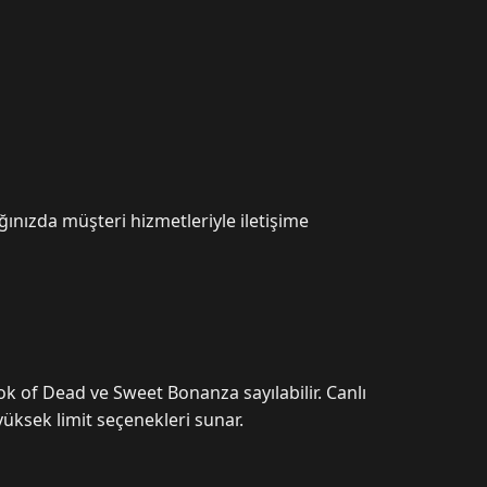
ığınızda müşteri hizmetleriyle iletişime
k of Dead ve Sweet Bonanza sayılabilir. Canlı
üksek limit seçenekleri sunar.